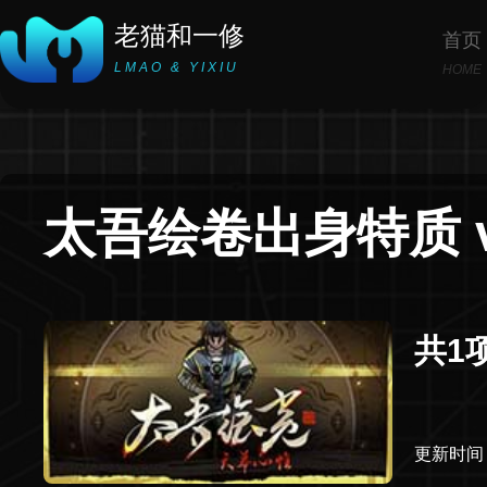
老猫和一修
首页
LMAO & YIXIU
HOME
太吾绘卷出身特质 v0
共1
更新时间：2