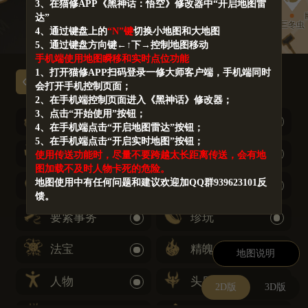
3、在猫修APP《黑神话：悟空》修改器中“开启地图雷
宝箱
宝箱
达”
葛蕈
三冬虫
4、通过键盘上的
“N”键
切换小地图和大地图
5、通过键盘方向键←↑下→控制地图移动
棺材宝箱
宝箱
手机端使用地图瞬移和实时点位功能
宝箱
1、打开猫修APP扫码登录一修大师客户端，手机端同时
显示全部
会打开手机控制页面；
2、在手机端控制页面进入《黑神话》修改器；
3、点击“开始使用”按钮；
土地庙
打坐处
4、在手机端点击“开启地图雷达”按钮；
5、在手机端点击“开启实时地图”按钮；
宝箱
仙丹
使用传送功能时，尽量不要跨越太长距离传送，会有地
图加载不及时人物卡死的危险。
地图使用中有任何问题和建议欢迎加QQ群939623101反
酒食
丹方
馈。
要紧事务
珍玩
灵蕴
宝箱
跳
宝箱
法宝
精魄
灵蕴
地图说明
无忧醑
仙丹
人物
头目
四妹支线撕符
2D版
3D版